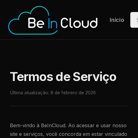
Início
Serviços
Termos de Serviço
Última atualização
: 8 de febrero de 2026
ES
Bem-vindo à BeInCloud. Ao acessar e usar nosso
EN
PT
site e serviços, você concorda em estar vinculado